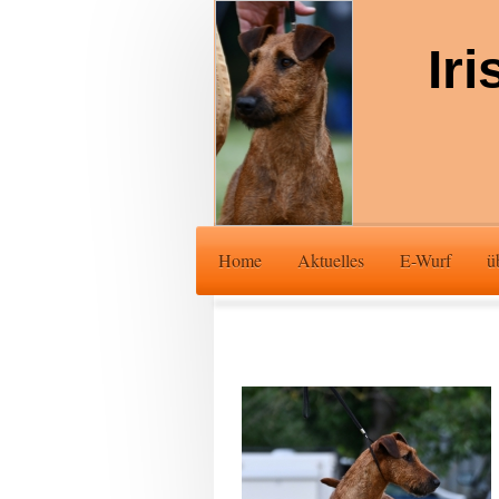
Iri
vo
Home
Aktuelles
E-Wurf
ü