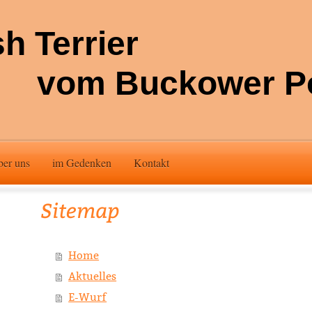
sh Terrier
m Buckower Pol
ber uns
im Gedenken
Kontakt
Sitemap
Home
Aktuelles
E-Wurf